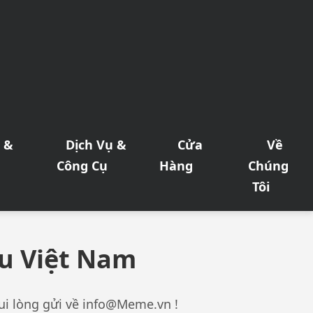
 &
Dịch Vụ &
Cửa
Về
p
Công Cụ
Hàng
Chúng
Tôi
u Việt Nam
ui lòng gửi về
info@Meme.vn
!