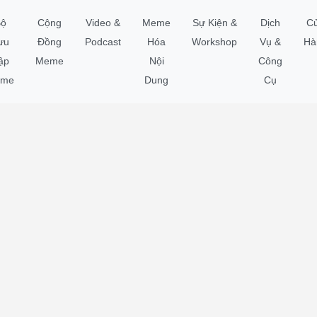
ộ
Cộng
Video &
Meme
Sự Kiện &
Dịch
C
ưu
Đồng
Podcast
Hóa
Workshop
Vụ &
Hà
ập
Meme
Nội
Công
me
Dung
Cụ